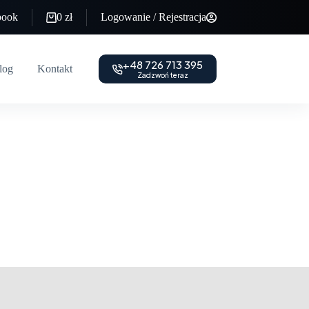
book
0
zł
Logowanie / Rejestracja
+48 726 713 395
log
Kontakt
Zadzwoń teraz