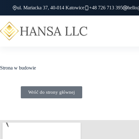
ul. Mariacka 37, 40-014 Katowice
+48 726 713 395
hello
Strona w budowie
Wróć do strony głównej