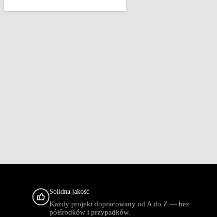
Solidna jakość
Każdy projekt dopracowany od A do Z — bez
półśrodków i przypadków.