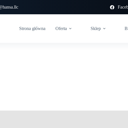
@hansa.llc
Face
Strona główna
Oferta
Sklep
B