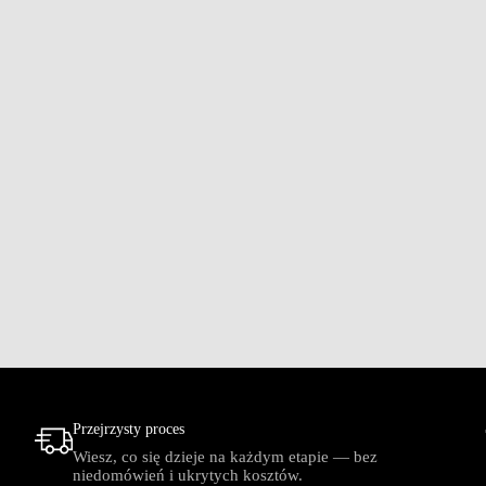
Przejrzysty proces
Wiesz, co się dzieje na każdym etapie — bez
niedomówień i ukrytych kosztów.