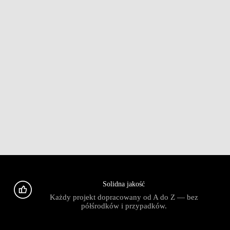
Solidna jakość
Każdy projekt dopracowany od A do Z — bez
półśrodków i przypadków.